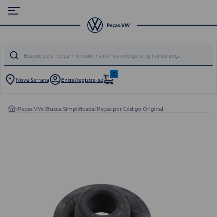
0
Nova Serrana
Entre/registre-se
/
Peças VW
/
Busca Simplificada
/
Peças por Código Original