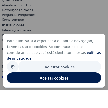
Quem Somos
Atendimento (SAC)
Devoluções e trocas
Perguntas Frequentes
Como comprar
Institucional
Informações Legais
Política de Privacidade
Política de Cookies
Para otimizar sua experiência durante a navegação,
fazemos uso de cookies. Ao continuar no site,
Formas de Pagamento
consideramos que você está ciente com nossas
políticas
de privacidade
.
Segurança
Rejeitar cookies
Aceitar cookies
© 2026 - Volkswagen do Brasil - Todos os direitos reservados