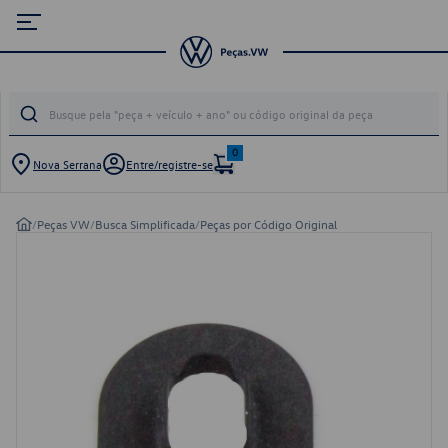
0
Nova Serrana
Entre/registre-se
/
Peças VW
/
Busca Simplificada
/
Peças por Código Original