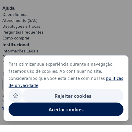
Ajuda
Quem Somos
Atendimento (SAC)
Devoluções e trocas
Perguntas Frequentes
Como comprar
Institucional
Informações Legais
Política de Privacidade
Política de Cookies
Para otimizar sua experiência durante a navegação,
fazemos uso de cookies. Ao continuar no site,
Formas de Pagamento
consideramos que você está ciente com nossas
políticas
de privacidade
.
Segurança
Rejeitar cookies
Aceitar cookies