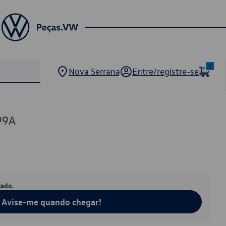
0
Nova Serrana
Entre/registre-se
99A
tado.
Avise-me quando chegar!