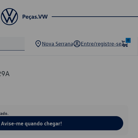
0
Nova Serrana
Entre/registre-se
29A
tado.
Avise-me quando chegar!