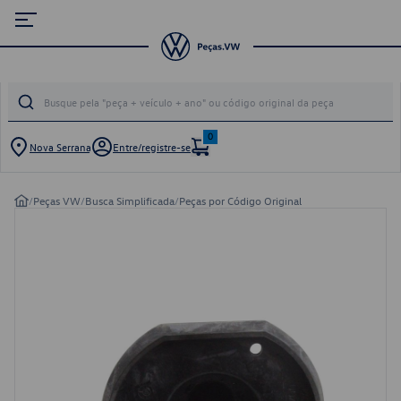
0
Nova Serrana
Entre/registre-se
/
Peças VW
/
Busca Simplificada
/
Peças por Código Original