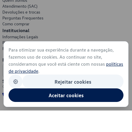
Quem Somos
Atendimento (SAC)
Devoluções e trocas
Perguntas Frequentes
Como comprar
Institucional
Informações Legais
Política de Privacidade
Política de Cookies
Para otimizar sua experiência durante a navegação,
fazemos uso de cookies. Ao continuar no site,
Formas de Pagamento
consideramos que você está ciente com nossas
políticas
de privacidade
.
Segurança
Rejeitar cookies
Aceitar cookies
© 2026 - Volkswagen do Brasil - Todos os direitos reservados