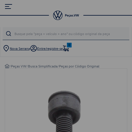
0
Nova Serrana
Entre/registre-se
/
Peças VW
/
Busca Simplificada
/
Peças por Código Original