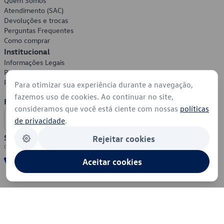
Quem Somos
Atendimento (SAC)
Devoluções e trocas
Perguntas Frequentes
Como comprar
Institucional
Informações Legais
Política de Privacidade
Política de Cookies
Para otimizar sua experiência durante a navegação,
fazemos uso de cookies. Ao continuar no site,
Formas de Pagamento
consideramos que você está ciente com nossas
políticas
de privacidade
.
Segurança
Rejeitar cookies
Aceitar cookies
© 2026 - Volkswagen do Brasil - Todos os direitos reservados