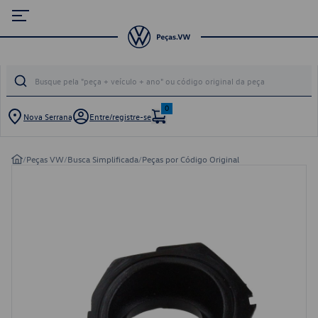
0
Nova Serrana
Entre/registre-se
/
Peças VW
/
Busca Simplificada
/
Peças por Código Original