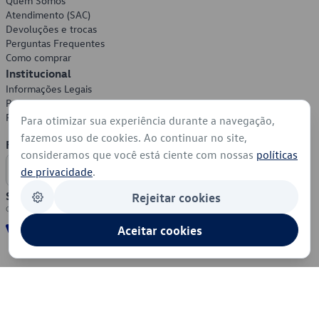
Quem Somos
Atendimento (SAC)
Devoluções e trocas
Perguntas Frequentes
Como comprar
Institucional
Informações Legais
Política de Privacidade
Política de Cookies
Para otimizar sua experiência durante a navegação,
fazemos uso de cookies. Ao continuar no site,
Formas de Pagamento
consideramos que você está ciente com nossas
políticas
de privacidade
.
Segurança
Rejeitar cookies
Aceitar cookies
© 2026 - Volkswagen do Brasil - Todos os direitos reservados