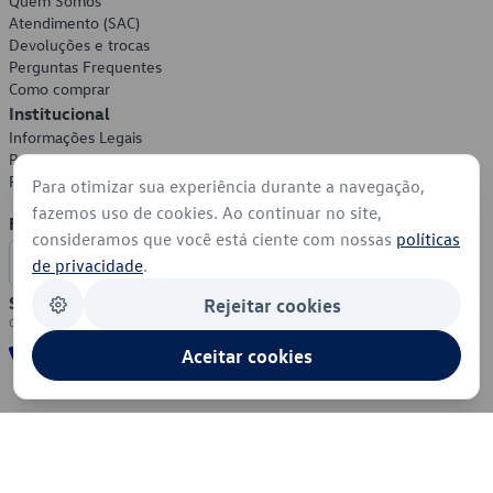
Quem Somos
Atendimento (SAC)
Devoluções e trocas
Perguntas Frequentes
Como comprar
Institucional
Informações Legais
Política de Privacidade
Política de Cookies
Para otimizar sua experiência durante a navegação,
fazemos uso de cookies. Ao continuar no site,
Formas de Pagamento
consideramos que você está ciente com nossas
políticas
de privacidade
.
Segurança
Rejeitar cookies
Aceitar cookies
© 2026 - Volkswagen do Brasil - Todos os direitos reservados