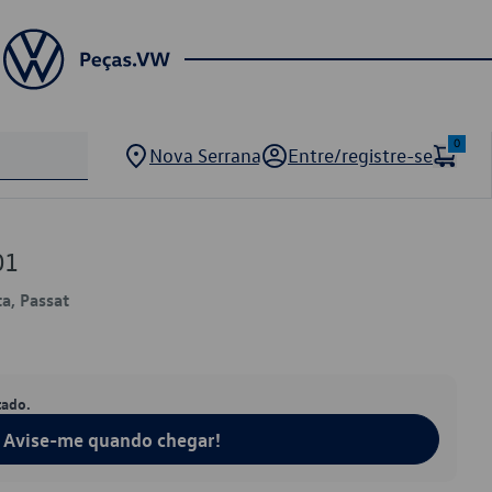
0
Nova Serrana
Entre/registre-se
01
a, Passat
tado.
Avise-me quando chegar!