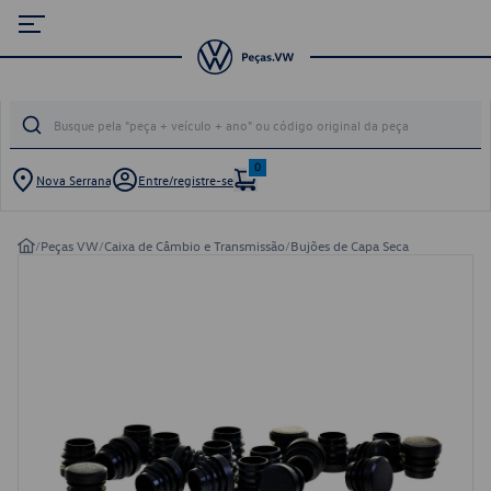
0
Nova Serrana
Entre/registre-se
/
Peças VW
/
Caixa de Câmbio e Transmissão
/
Bujões de Capa Seca