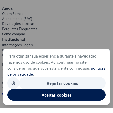
Ajuda
Quem Somos
Atendimento (SAC)
Devoluções e trocas
Perguntas Frequentes
Como comprar
Institucional
Informações Legais
Política de Privacidade
Política de Cookies
Para otimizar sua experiência durante a navegação,
fazemos uso de cookies. Ao continuar no site,
Formas de Pagamento
consideramos que você está ciente com nossas
políticas
de privacidade
.
Segurança
Rejeitar cookies
Aceitar cookies