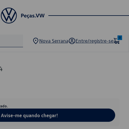
0
Nova Serrana
Entre/registre-se
4
tado.
Avise-me quando chegar!