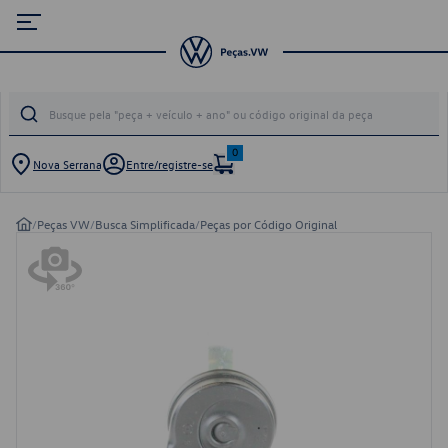
0
Nova Serrana
Entre/registre-se
/
Peças VW
/
Busca Simplificada
/
Peças por Código Original