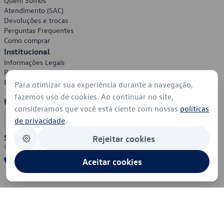
Quem Somos
Atendimento (SAC)
Devoluções e trocas
Perguntas Frequentes
Como comprar
Institucional
Informações Legais
Política de Privacidade
Política de Cookies
Para otimizar sua experiência durante a navegação,
fazemos uso de cookies. Ao continuar no site,
Formas de Pagamento
consideramos que você está ciente com nossas
políticas
de privacidade
.
Segurança
Rejeitar cookies
Aceitar cookies
© 2026 - Volkswagen do Brasil - Todos os direitos reservados