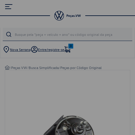
0
Nova Serrana
Entre/registre-se
/
Peças VW
/
Busca Simplificada
/
Peças por Código Original