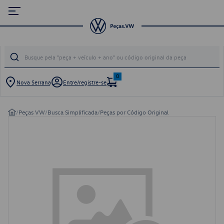
0
Nova Serrana
Entre/registre-se
/
Peças VW
/
Busca Simplificada
/
Peças por Código Original