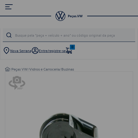
0
Nova Serrana
Entre/registre-se
/
Peças VW
/
Vidros e Carroceria
/
Buzinas