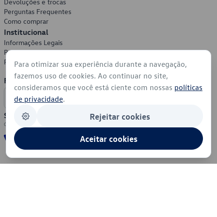
Devoluções e trocas
Perguntas Frequentes
Como comprar
Institucional
Informações Legais
Política de Privacidade
Política de Cookies
Para otimizar sua experiência durante a navegação,
fazemos uso de cookies. Ao continuar no site,
Formas de Pagamento
consideramos que você está ciente com nossas
políticas
de privacidade
.
Segurança
Rejeitar cookies
Aceitar cookies
© 2026 - Volkswagen do Brasil - Todos os direitos reservados