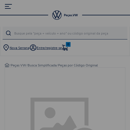
0
Nova Serrana
Entre/registre-se
/
Peças VW
/
Busca Simplificada
/
Peças por Código Original