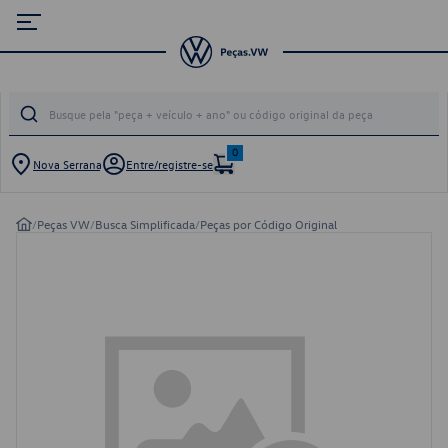
0
Nova Serrana
Entre/registre-se
/
Peças VW
/
Busca Simplificada
/
Peças por Código Original