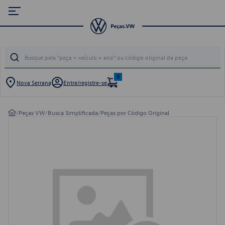
0
Nova Serrana
Entre/registre-se
/
Peças VW
/
Busca Simplificada
/
Peças por Código Original