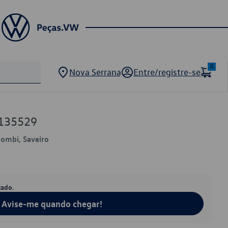
0
Nova Serrana
Entre/registre-se
135529
Kombi, Saveiro
tado.
Avise-me quando chegar!