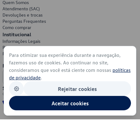
Quem Somos
Atendimento (SAC)
Devoluções e trocas
Perguntas Frequentes
Como comprar
Institucional
Informações Legais
Política de Privacidade
Política de Cookies
Para otimizar sua experiência durante a navegação,
fazemos uso de cookies. Ao continuar no site,
Formas de Pagamento
consideramos que você está ciente com nossas
políticas
de privacidade
.
Segurança
Rejeitar cookies
Aceitar cookies
© 2026 - Volkswagen do Brasil - Todos os direitos reservados