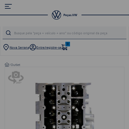
0
Nova Serrana
Entre/registre-se
/
Outlet