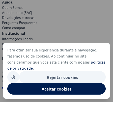
Ajuda
Quem Somos
Atendimento (SAC)
Devoluções e trocas
Perguntas Frequentes
Como comprar
Institucional
Informações Legais
Política de Privacidade
Política de Cookies
Para otimizar sua experiência durante a navegação,
fazemos uso de cookies. Ao continuar no site,
Formas de Pagamento
consideramos que você está ciente com nossas
políticas
de privacidade
.
Segurança
Rejeitar cookies
Aceitar cookies