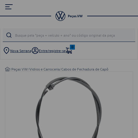
0
Nova Serrana
Entre/registre-se
/
Peças VW
/
Vidros e Carroceria
/
Cabos de Fechadura de Capô