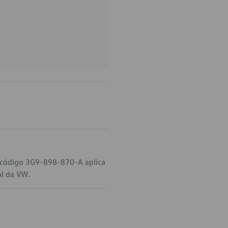
o código 3G9-898-870-A aplica
al da VW.