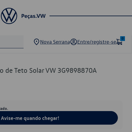
0
Nova Serrana
Entre/registre-se
o de Teto Solar VW 3G9898870A
tado.
Avise-me quando chegar!