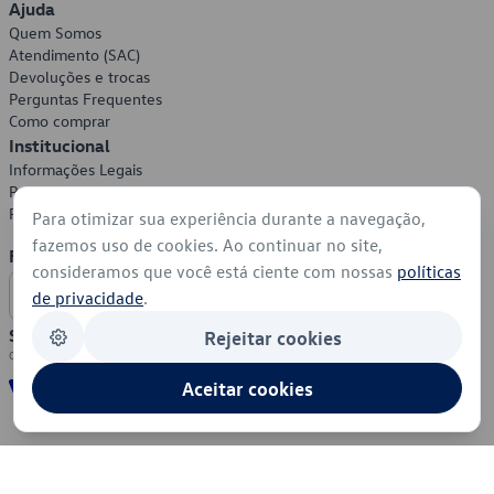
Ajuda
Quem Somos
Atendimento (SAC)
Devoluções e trocas
Perguntas Frequentes
Como comprar
Institucional
Informações Legais
Política de Privacidade
Política de Cookies
Para otimizar sua experiência durante a navegação,
fazemos uso de cookies. Ao continuar no site,
Formas de Pagamento
consideramos que você está ciente com nossas
políticas
de privacidade
.
Segurança
Rejeitar cookies
Aceitar cookies