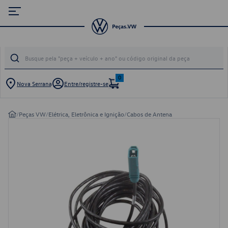
0
Nova Serrana
Entre/registre-se
/
Peças VW
/
Elétrica, Eletrônica e Ignição
/
Cabos de Antena