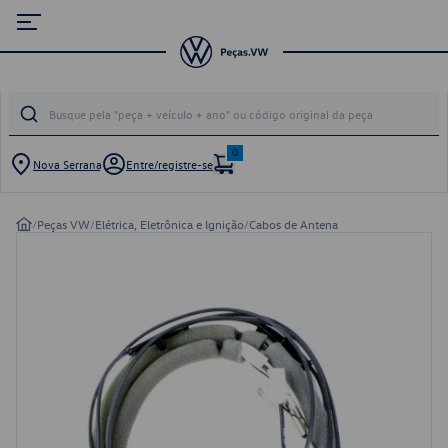
0
Nova Serrana
Entre/registre-se
/
Peças VW
/
Elétrica, Eletrônica e Ignição
/
Cabos de Antena