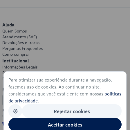
Ajuda
Quem Somos
Atendimento (SAC)
Devoluções e trocas
Perguntas Frequentes
Como comprar
Institucional
Informações Legais
Política de Privacidade
Política de Cookies
Para otimizar sua experiência durante a navegação,
fazemos uso de cookies. Ao continuar no site,
Formas de Pagamento
consideramos que você está ciente com nossas
políticas
de privacidade
.
Segurança
Rejeitar cookies
Aceitar cookies