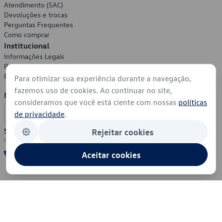
Atendimento (SAC)
Devoluções e trocas
Perguntas Frequentes
Como comprar
Institucional
Informações Legais
Política de Privacidade
Política de Cookies
Para otimizar sua experiência durante a navegação,
fazemos uso de cookies. Ao continuar no site,
Formas de Pagamento
consideramos que você está ciente com nossas
políticas
de privacidade
.
Segurança
Rejeitar cookies
Aceitar cookies
© 2026 - Volkswagen do Brasil - Todos os direitos reservados