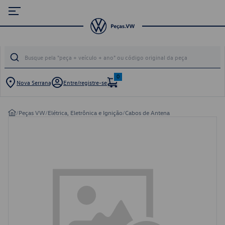
0
Nova Serrana
Entre/registre-se
/
Peças VW
/
Elétrica, Eletrônica e Ignição
/
Cabos de Antena