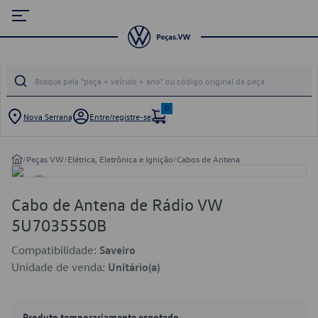
0
Nova Serrana
Entre/registre-se
/
Peças VW
/
Elétrica, Eletrônica e Ignição
/
Cabos de Antena
Cabo de Antena de Rádio VW
5U7035550B
Compatibilidade:
Saveiro
Unidade de venda:
Unitário(a)
Produto temporariamente esgotado.