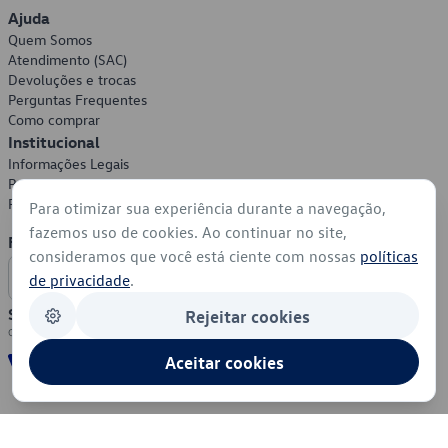
Ajuda
Quem Somos
Atendimento (SAC)
Devoluções e trocas
Perguntas Frequentes
Como comprar
Institucional
Informações Legais
Política de Privacidade
Política de Cookies
Para otimizar sua experiência durante a navegação,
fazemos uso de cookies. Ao continuar no site,
Formas de Pagamento
consideramos que você está ciente com nossas
políticas
de privacidade
.
Segurança
Rejeitar cookies
Aceitar cookies