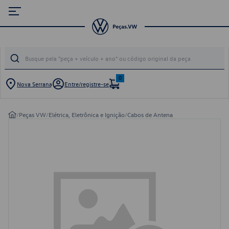
0
Nova Serrana
Entre/registre-se
/
Peças VW
/
Elétrica, Eletrônica e Ignição
/
Cabos de Antena