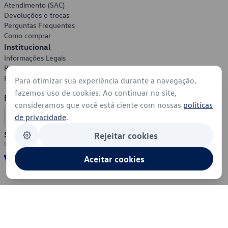
Atendimento (SAC)
Devoluções e trocas
Perguntas Frequentes
Como comprar
Institucional
Informações Legais
Política de Privacidade
Política de Cookies
Para otimizar sua experiência durante a navegação,
fazemos uso de cookies. Ao continuar no site,
Formas de Pagamento
consideramos que você está ciente com nossas
políticas
de privacidade
.
Segurança
Rejeitar cookies
Aceitar cookies
© 2026 - Volkswagen do Brasil - Todos os direitos reservados