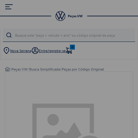
0
Nova Serrana
Entre/registre-se
/
Peças VW
/
Busca Simplificada
/
Peças por Código Original