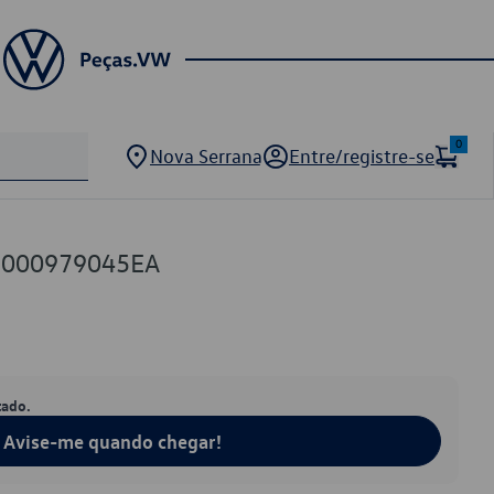
0
Nova Serrana
Entre/registre-se
W 000979045EA
tado.
Avise-me quando chegar!