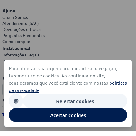
Ajuda
Quem Somos
Atendimento (SAC)
Devoluções e trocas
Perguntas Frequentes
Como comprar
Institucional
Informações Legais
Política de Privacidade
Política de Cookies
Para otimizar sua experiência durante a navegação,
fazemos uso de cookies. Ao continuar no site,
Formas de Pagamento
consideramos que você está ciente com nossas
políticas
de privacidade
.
Segurança
Rejeitar cookies
Aceitar cookies