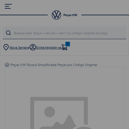
0
Nova Serrana
Entre/registre-se
/
Peças VW
/
Busca Simplificada
/
Peças por Código Original