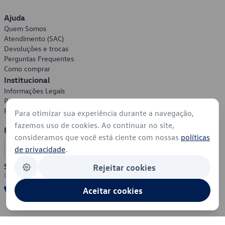
Ajuda
Quem Somos
Atendimento (SAC)
Devoluções e trocas
Perguntas Frequentes
Como comprar
Institucional
Informações Legais
Política de Privacidade
Política de Cookies
Para otimizar sua experiência durante a navegação,
fazemos uso de cookies. Ao continuar no site,
Formas de Pagamento
consideramos que você está ciente com nossas
políticas
de privacidade
.
Segurança
Rejeitar cookies
Aceitar cookies