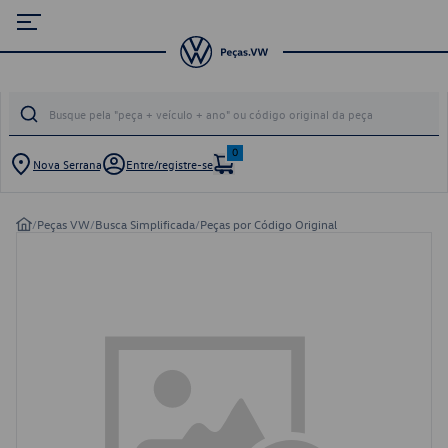
0
Nova Serrana
Entre/registre-se
/
Peças VW
/
Busca Simplificada
/
Peças por Código Original