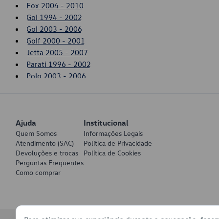
Fox 2004 - 2010
Gol 1994 - 2002
Gol 2003 - 2006
Golf 2000 - 2001
Jetta 2005 - 2007
Parati 1996 - 2002
Polo 2003 - 2006
Saveiro 1994 - 2002
Saveiro 2003 - 2006
SpaceFox 2011 - 2014
Ajuda
Touareg 2006 - 2007
Institucional
Quem Somos
Informações Legais
Atendimento (SAC)
Política de Privacidade
Devoluções e trocas
Política de Cookies
Perguntas Frequentes
Como comprar