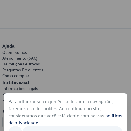
Ajuda
Quem Somos
Atendimento (SAC)
Devoluções e trocas
Perguntas Frequentes
Como comprar
Institucional
Informações Legais
Política de Privacidade
Política de Cookies
Para otimizar sua experiência durante a navegação,
fazemos uso de cookies. Ao continuar no site,
Formas de Pagamento
consideramos que você está ciente com nossas
políticas
de privacidade
.