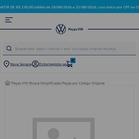
DE R$ 150,00 (válido de 10/08/2026 a 31/08/2026 | uso único por CPF ou CN
0
Nova Serrana
Entre/registre-se
/
Peças VW
/
Busca Simplificada
/
Peças por Código Original