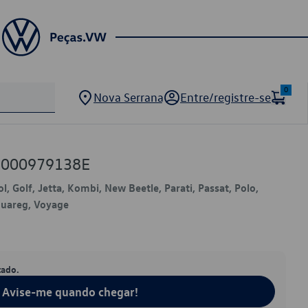
0
Nova Serrana
Entre/registre-se
W 000979138E
l, Golf, Jetta, Kombi, New Beetle, Parati, Passat, Polo,
ouareg, Voyage
tado.
Avise-me quando chegar!