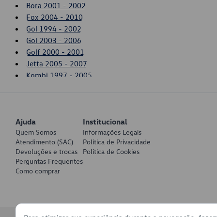
Bora 2001 - 2002
Fox 2004 - 2010
Gol 1994 - 2002
Gol 2003 - 2006
Golf 2000 - 2001
Jetta 2005 - 2007
Kombi 1997 - 2005
New Beetle 2000 - 2005
Parati 1996 - 2002
Passat 1995 - 1997
Ajuda
Polo 1997 - 2000
Institucional
Quem Somos
Informações Legais
Santana 1984 - 2006
Atendimento (SAC)
Política de Privacidade
Saveiro 1994 - 2002
Devoluções e trocas
Política de Cookies
Saveiro 2003 - 2006
Perguntas Frequentes
SpaceFox 2011 - 2014
Como comprar
Touareg 2004 - 2005
Voyage 2009 - 2011