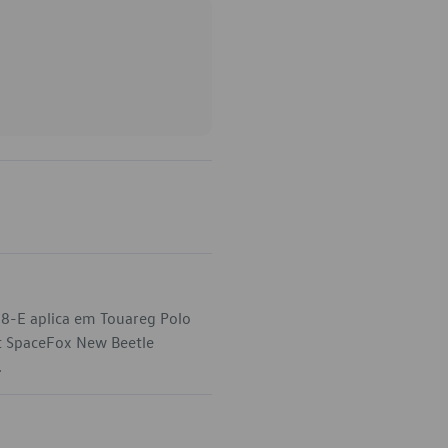
38-E aplica em Touareg Polo
at SpaceFox New Beetle
.