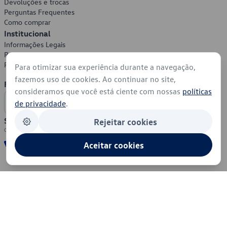
Devoluções e trocas
Perguntas Frequentes
Como comprar
Institucional
Informações Legais
Política de Privacidade
Política de Cookies
Para otimizar sua experiência durante a navegação,
fazemos uso de cookies. Ao continuar no site,
Formas de Pagamento
consideramos que você está ciente com nossas
políticas
de privacidade
.
Segurança
Rejeitar cookies
Aceitar cookies
© 2026 - Volkswagen do Brasil - Todos os direitos reservados