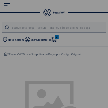
0
Nova Serrana
Entre/registre-se
/
Peças VW
/
Busca Simplificada
/
Peças por Código Original