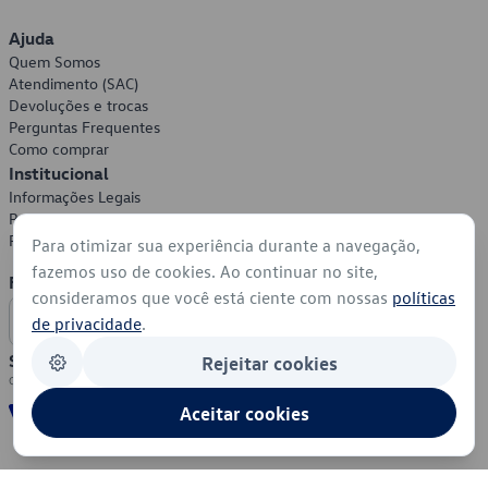
Ajuda
Quem Somos
Atendimento (SAC)
Devoluções e trocas
Perguntas Frequentes
Como comprar
Institucional
Informações Legais
Política de Privacidade
Política de Cookies
Para otimizar sua experiência durante a navegação,
fazemos uso de cookies. Ao continuar no site,
Formas de Pagamento
consideramos que você está ciente com nossas
políticas
de privacidade
.
Segurança
Rejeitar cookies
Aceitar cookies