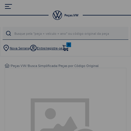
0
Nova Serrana
Entre/registre-se
/
Peças VW
/
Busca Simplificada
/
Peças por Código Original