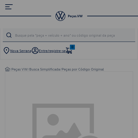
0
Nova Serrana
Entre/registre-se
/
Peças VW
/
Busca Simplificada
/
Peças por Código Original