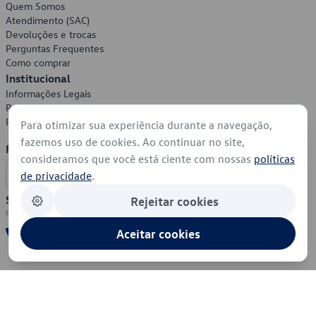
Quem Somos
Atendimento (SAC)
Devoluções e trocas
Perguntas Frequentes
Como comprar
Institucional
Informações Legais
Política de Privacidade
Política de Cookies
Para otimizar sua experiência durante a navegação,
fazemos uso de cookies. Ao continuar no site,
Formas de Pagamento
consideramos que você está ciente com nossas
políticas
de privacidade
.
Segurança
Rejeitar cookies
Aceitar cookies
© 2026 - Volkswagen do Brasil - Todos os direitos reservados