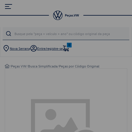
0
Nova Serrana
Entre/registre-se
/
Peças VW
/
Busca Simplificada
/
Peças por Código Original