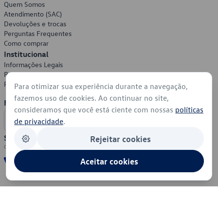
Quem Somos
Atendimento (SAC)
Devoluções e trocas
Perguntas Frequentes
Como comprar
Institucional
Informações Legais
Política de Privacidade
Política de Cookies
Para otimizar sua experiência durante a navegação,
fazemos uso de cookies. Ao continuar no site,
Formas de Pagamento
consideramos que você está ciente com nossas
políticas
de privacidade
.
Segurança
Rejeitar cookies
Aceitar cookies
© 2026 - Volkswagen do Brasil - Todos os direitos reservados