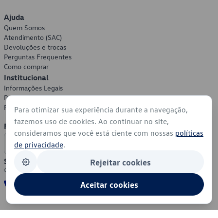
Ajuda
Quem Somos
Atendimento (SAC)
Devoluções e trocas
Perguntas Frequentes
Como comprar
Institucional
Informações Legais
Política de Privacidade
Política de Cookies
Para otimizar sua experiência durante a navegação,
fazemos uso de cookies. Ao continuar no site,
Formas de Pagamento
consideramos que você está ciente com nossas
políticas
de privacidade
.
Segurança
Rejeitar cookies
Aceitar cookies