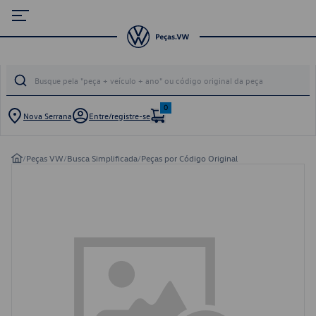
0
Nova Serrana
Entre/registre-se
/
Peças VW
/
Busca Simplificada
/
Peças por Código Original