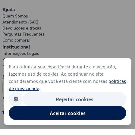
Ajuda
Quem Somos
Atendimento (SAC)
Devoluções e trocas
Perguntas Frequentes
Como comprar
Institucional
Informações Legais
Política de Privacidade
Política de Cookies
Para otimizar sua experiência durante a navegação,
fazemos uso de cookies. Ao continuar no site,
Formas de Pagamento
consideramos que você está ciente com nossas
políticas
de privacidade
.
Segurança
Rejeitar cookies
Aceitar cookies