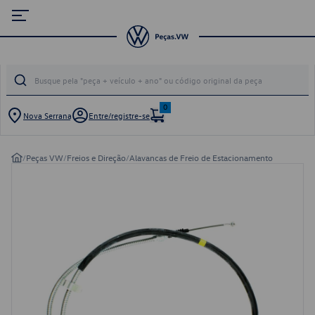
0
Nova Serrana
Entre/registre-se
/
Peças VW
/
Freios e Direção
/
Alavancas de Freio de Estacionamento