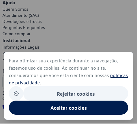
Ajuda
Quem Somos
Atendimento (SAC)
Devoluções e trocas
Perguntas Frequentes
Como comprar
Institucional
Informações Legais
Política de Privacidade
Política de Cookies
Para otimizar sua experiência durante a navegação,
fazemos uso de cookies. Ao continuar no site,
Formas de Pagamento
consideramos que você está ciente com nossas
políticas
de privacidade
.
Segurança
Rejeitar cookies
Aceitar cookies