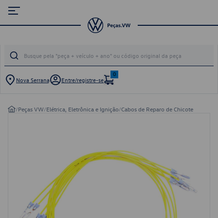
0
Nova Serrana
Entre/registre-se
/
Peças VW
/
Elétrica, Eletrônica e Ignição
/
Cabos de Reparo de Chicote