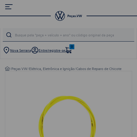
0
Nova Serrana
Entre/registre-se
/
Peças VW
/
Elétrica, Eletrônica e Ignição
/
Cabos de Reparo de Chicote