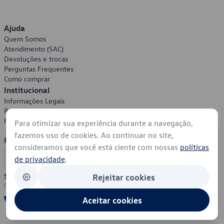
Ajuda
Quem Somos
Atendimento (SAC)
Devoluções e trocas
Perguntas Frequentes
Como comprar
Institucional
Informações Legais
Política de Privacidade
Política de Cookies
Para otimizar sua experiência durante a navegação,
fazemos uso de cookies. Ao continuar no site,
Formas de Pagamento
consideramos que você está ciente com nossas
políticas
de privacidade
.
Segurança
Rejeitar cookies
Aceitar cookies