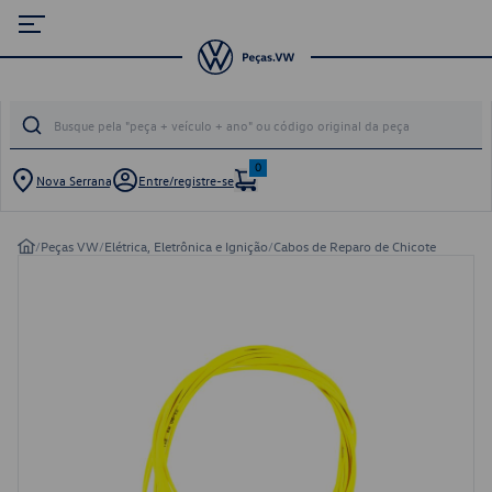
0
Nova Serrana
Entre/registre-se
/
Peças VW
/
Elétrica, Eletrônica e Ignição
/
Cabos de Reparo de Chicote