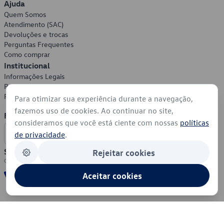
Ajuda
Quem Somos
Atendimento (SAC)
Devoluções e trocas
Perguntas Frequentes
Como comprar
Institucional
Informações Legais
Política de Privacidade
Política de Cookies
Para otimizar sua experiência durante a navegação,
fazemos uso de cookies. Ao continuar no site,
Formas de Pagamento
consideramos que você está ciente com nossas
políticas
de privacidade
.
Segurança
Rejeitar cookies
Aceitar cookies