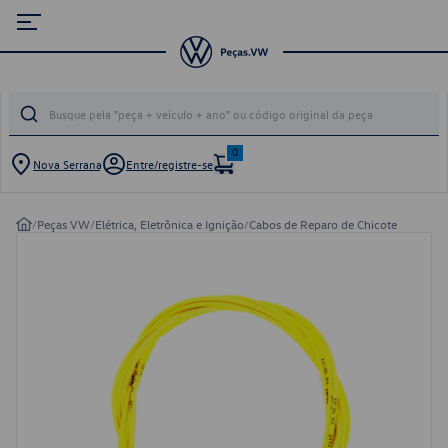
0
Nova Serrana
Entre/registre-se
/
Peças VW
/
Elétrica, Eletrônica e Ignição
/
Cabos de Reparo de Chicote