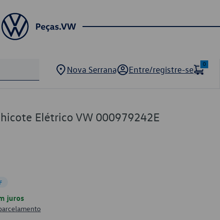
0
Nova Serrana
Entre/registre-se
Chicote Elétrico VW 000979242E
F
m juros
 parcelamento