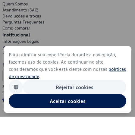
Quem Somos
Atendimento (SAC)
Devoluções e trocas
Perguntas Frequentes
Como comprar
Institucional
Informações Legais
Política de Privacidade
Política de Cookies
Para otimizar sua experiência durante a navegação,
fazemos uso de cookies. Ao continuar no site,
Formas de Pagamento
consideramos que você está ciente com nossas
políticas
de privacidade
.
Segurança
Rejeitar cookies
Aceitar cookies
© 2026 - Volkswagen do Brasil - Todos os direitos reservados