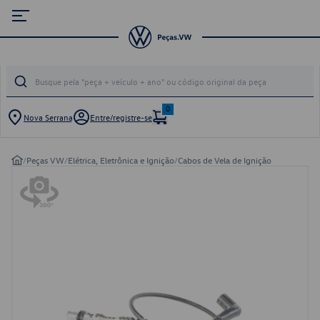
0
Nova Serrana
Entre/registre-se
/
Peças VW
/
Elétrica, Eletrônica e Ignição
/
Cabos de Vela de Ignição