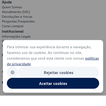
Ajuda
Quem Somos
Atendimento (SAC)
Devoluções e trocas
Perguntas Frequentes
Como comprar
Institucional
Informações Legais
Política de Privacidade
Política de Cookies
Para otimizar sua experiência durante a navegação,
fazemos uso de cookies. Ao continuar no site,
Formas de Pagamento
consideramos que você está ciente com nossas
políticas
de privacidade
.
Segurança
Rejeitar cookies
Aceitar cookies