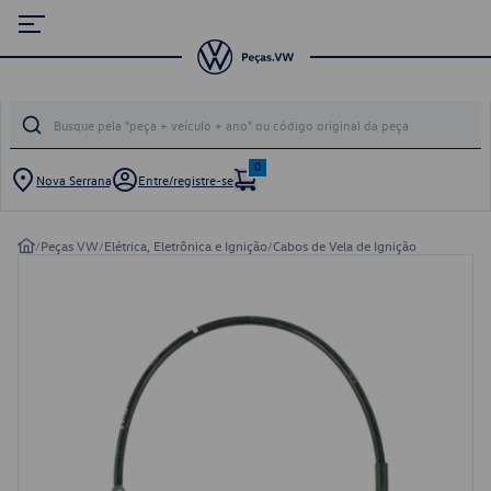
0
Nova Serrana
Entre/registre-se
/
Peças VW
/
Elétrica, Eletrônica e Ignição
/
Cabos de Vela de Ignição