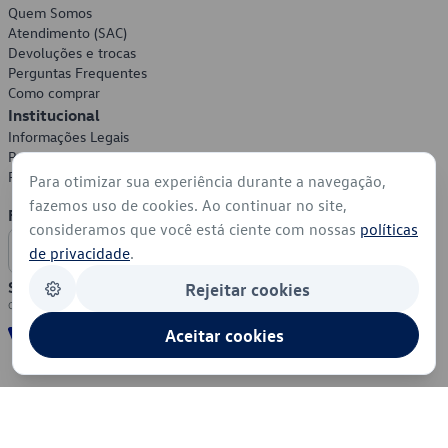
Quem Somos
Atendimento (SAC)
Devoluções e trocas
Perguntas Frequentes
Como comprar
Institucional
Informações Legais
Política de Privacidade
Política de Cookies
Para otimizar sua experiência durante a navegação,
fazemos uso de cookies. Ao continuar no site,
Formas de Pagamento
consideramos que você está ciente com nossas
políticas
de privacidade
.
Segurança
Rejeitar cookies
Aceitar cookies
© 2026 - Volkswagen do Brasil - Todos os direitos reservados