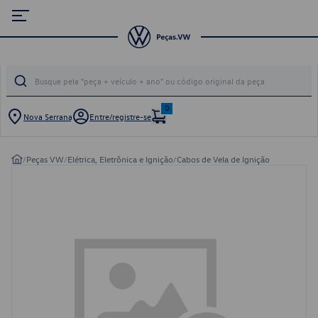
0
Nova Serrana
Entre/registre-se
/
Peças VW
/
Elétrica, Eletrônica e Ignição
/
Cabos de Vela de Ignição