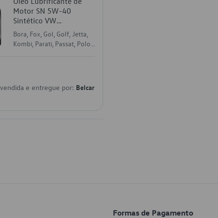
Óleo Lubrificante de
Motor SN 5W-40
Sintético VW
GJZZ502M2BRA
Bora, Fox, Gol, Golf, Jetta,
Kombi, Parati, Passat, Polo,
Saveiro, Touareg, Voyage
 vendida e entregue por:
Belcar
Formas de Pagamento