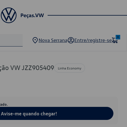
0
Nova Serrana
Entre/registre-se
nição VW JZZ905409
Linha Economy
tado.
Avise-me quando chegar!