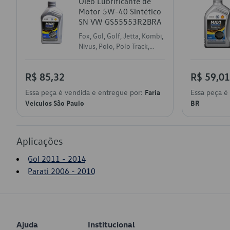
Óleo Lubrificante de
Motor 5W-40 Sintético
SN VW GS55553R2BRA
Fox, Gol, Golf, Jetta, Kombi,
Nivus, Polo, Polo Track,
Saveiro, T-Cross, Taos,
Tiguan, Up!, Virtus, Voyage
R$ 85,32
R$ 59,01
Essa peça é vendida e entregue por:
Faria
Essa peça é
Veículos São Paulo
BR
Aplicações
Gol 2011 - 2014
Parati 2006 - 2010
Ajuda
Institucional